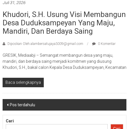
Juli 31, 2026
Khudori, S.H. Usung Visi Membangun
Desa Duduksampeyan Yang Maju,
Mandiri, Dan Berdaya Saing
Diposkan Oleh:alambersatujaya3009@gmail.com
0 Komentar
GRESIK, Mediaabji – Semangat membangun desa yang maju,
mandiri, dan berdaya saing menjadi komitmen yang diusung
Khudori, S.H., bakal calon Kepala Desa Duduksampeyan, Kecamatan
Baca selengkapnya
Navigasi
Pos terdahulu
pos
Cari
Cari