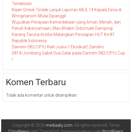
Terealisasi
Kejari Gresik Tindak Lanjuti Laporan ABJI, 14 Kepala Desa di
Wringinanom Mulai Dipanggil
Wujudkan Perayaan Kemerdekaan yang Aman, Meriah, dan
Penuh Kebersamaan, Mas Bhabin Sidomukti Dampingi
Karang Taruna Arsiba Matangkan Persiapan HUT Ke-81
Republik Indonesia
Danrem 082/CPYJ Raih Juara 1 Eksekutif, Dandim
0814/Jombang Sabet Dua Gelar pada Danrem 082/CPYJ Cup
I
Komen Terbaru
Tidak ada komentar untuk ditampilkan.
Copyright © 2026
mediaabj.com
. All rights reserved. Tema:
ColorNews
oleh ThemeGrill. Dipersembahkan oleh
WordPress
.