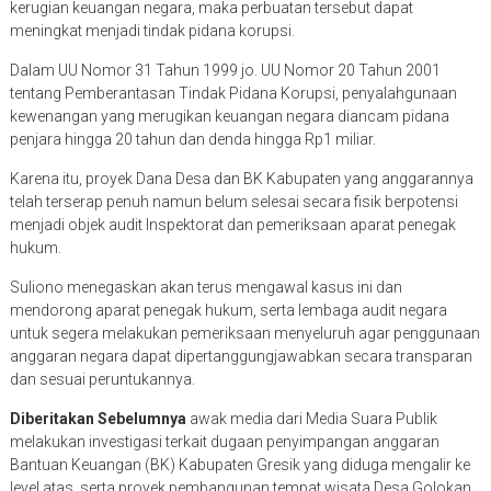
kerugian keuangan negara, maka perbuatan tersebut dapat
meningkat menjadi tindak pidana korupsi.
Dalam UU Nomor 31 Tahun 1999 jo. UU Nomor 20 Tahun 2001
tentang Pemberantasan Tindak Pidana Korupsi, penyalahgunaan
kewenangan yang merugikan keuangan negara diancam pidana
penjara hingga 20 tahun dan denda hingga Rp1 miliar.
Karena itu, proyek Dana Desa dan BK Kabupaten yang anggarannya
telah terserap penuh namun belum selesai secara fisik berpotensi
menjadi objek audit Inspektorat dan pemeriksaan aparat penegak
hukum.
Suliono menegaskan akan terus mengawal kasus ini dan
mendorong aparat penegak hukum, serta lembaga audit negara
untuk segera melakukan pemeriksaan menyeluruh agar penggunaan
anggaran negara dapat dipertanggungjawabkan secara transparan
dan sesuai peruntukannya.
Diberitakan Sebelumnya
awak media dari Media Suara Publik
melakukan investigasi terkait dugaan penyimpangan anggaran
Bantuan Keuangan (BK) Kabupaten Gresik yang diduga mengalir ke
level atas, serta proyek pembangunan tempat wisata Desa Golokan,