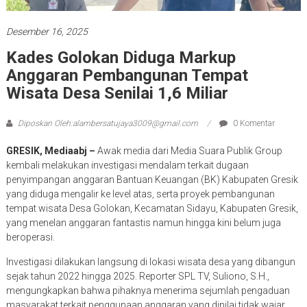
Desember 16, 2025
Kades Golokan Diduga Markup
Anggaran Pembangunan Tempat
Wisata Desa Senilai 1,6 Miliar
Diposkan Oleh:alambersatujaya3009@gmail.com
0 Komentar
GRESIK, Mediaabj –
Awak media dari Media Suara Publik Group
kembali melakukan investigasi mendalam terkait dugaan
penyimpangan anggaran Bantuan Keuangan (BK) Kabupaten Gresik
yang diduga mengalir ke level atas, serta proyek pembangunan
tempat wisata Desa Golokan, Kecamatan Sidayu, Kabupaten Gresik,
yang menelan anggaran fantastis namun hingga kini belum juga
beroperasi.
Investigasi dilakukan langsung di lokasi wisata desa yang dibangun
sejak tahun 2022 hingga 2025. Reporter SPL TV, Suliono, S.H.,
mengungkapkan bahwa pihaknya menerima sejumlah pengaduan
masyarakat terkait penggunaan anggaran yang dinilai tidak wajar.