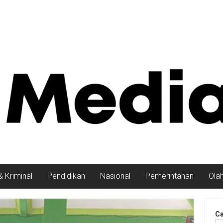
 Kriminal
Pendidikan
Nasional
Pemerintahan
Ola
Ca