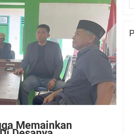
P
uga Memainkan
Di Desanya