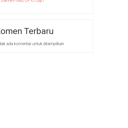
Danrem 082/CPYJ Cup I
omen Terbaru
dak ada komentar untuk ditampilkan.