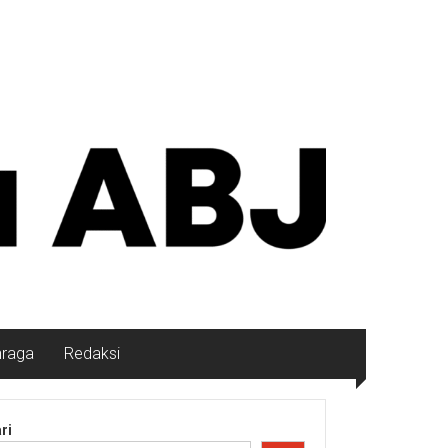
hraga
Redaksi
ri