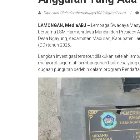
Diposkan Oleh:alambersatujaya3009@gmail.com
LAMONGAN, MediaABJ –
Lembaga Swadaya Masya
bersama LSM Harmoni Jiwa Mandiri dan Presiden Ali
Desa Ngayung, Kecamatan Maduran, Kabupaten Lam
(DD) tahun 2025.
Langkah investigasi tersebut dilakukan setelah le
menyoroti sejumlah pembangunan fisik desa yang d
dugaan pungutan berlebih dalam program Pendafta