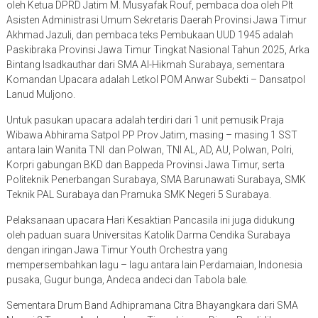
oleh Ketua DPRD Jatim M. Musyafak Rouf, pembaca doa oleh Plt
Asisten Administrasi Umum Sekretaris Daerah Provinsi Jawa Timur
Akhmad Jazuli, dan pembaca teks Pembukaan UUD 1945 adalah
Paskibraka Provinsi Jawa Timur Tingkat Nasional Tahun 2025, Arka
Bintang Isadkauthar dari SMA Al-Hikmah Surabaya, sementara
Komandan Upacara adalah Letkol POM Anwar Subekti – Dansatpol
Lanud Muljono.
Untuk pasukan upacara adalah terdiri dari 1 unit pemusik Praja
Wibawa Abhirama Satpol PP Prov Jatim, masing – masing 1 SST
antara lain Wanita TNI dan Polwan, TNI AL, AD, AU, Polwan, Polri,
Korpri gabungan BKD dan Bappeda Provinsi Jawa Timur, serta
Politeknik Penerbangan Surabaya, SMA Barunawati Surabaya, SMK
Teknik PAL Surabaya dan Pramuka SMK Negeri 5 Surabaya.
Pelaksanaan upacara Hari Kesaktian Pancasila ini juga didukung
oleh paduan suara Universitas Katolik Darma Cendika Surabaya
dengan iringan Jawa Timur Youth Orchestra yang
mempersembahkan lagu – lagu antara lain Perdamaian, Indonesia
pusaka, Gugur bunga, Andeca andeci dan Tabola bale.
Sementara Drum Band Adhipramana Citra Bhayangkara dari SMA