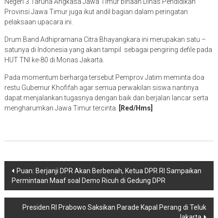
Negeri 3 Taruna Angkasa Jawa Timur binaan Dinas Pendidikan
Provinsi Jawa Timur juga ikut andil bagian dalam peringatan
pelaksaan upacara ini.
Drum Band Adhipramana Citra Bhayangkara ini merupakan satu –
satunya di Indonesia yang akan tampil sebagai pengiring defile pada
HUT TNI ke-80 di Monas Jakarta.
Pada momentum berharga tersebut Pemprov Jatim meminta doa
restu Gubernur Khofifah agar semua perwakilan siswa nantinya
dapat menjalankan tugasnya dengan baik dan berjalan lancar serta
mengharumkan Jawa Timur tercinta.
[Red/Hms]
Navigasi
Puan: Berjanji DPR Akan Berbenah, Ketua DPR RI Sampaikan
Permintaan Maaf soal Demo Ricuh di Gedung DPR
pos
Presiden RI Prabowo Saksikan Parade Kapal Perang di Teluk
Jakarta