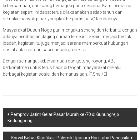
kebersamaan, dan saling berbagi kepada sesama. Kami berharap
kegiatan seperti ini dapat terus dilaksanakan setiap tahun dan
semakin banyak pihak yang ikut berpartisipasi,” tambahnya.
Masyarakat Dusun Nogo pun mengaku senang dan terbantu dengan
adanya pembagian daging qurban tersebut. Selain menjadi bentuk
ibadah, kegiatan itu juga menjadi sarana memperkuat hubungan
sosial antara organisasi dan warga sekitar.
Dengan semangat kebersamaan dan gotong royong, ABJI
berkomitmen untuk terus hadir di tengah masyarakat melalui
berbagai kegiatan sosial dan kemanusiaan. [P.Shal/E]
Navigasi
Pemprov Jatim Gelar Pasar Murah ke-70 di Gunungrejo
Kedungpring
pos
Korwil Babat Klarifikasi Polemik Upacara Hari Lahir Pancasila