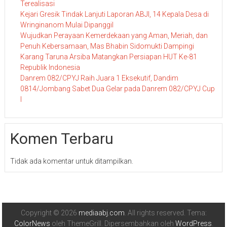
Terealisasi
Kejari Gresik Tindak Lanjuti Laporan ABJI, 14 Kepala Desa di
Wringinanom Mulai Dipanggil
Wujudkan Perayaan Kemerdekaan yang Aman, Meriah, dan
Penuh Kebersamaan, Mas Bhabin Sidomukti Dampingi
Karang Taruna Arsiba Matangkan Persiapan HUT Ke-81
Republik Indonesia
Danrem 082/CPYJ Raih Juara 1 Eksekutif, Dandim
0814/Jombang Sabet Dua Gelar pada Danrem 082/CPYJ Cup
I
Komen Terbaru
Tidak ada komentar untuk ditampilkan.
Copyright © 2026
mediaabj.com
. All rights reserved. Tema:
ColorNews
oleh ThemeGrill. Dipersembahkan oleh
WordPress
.