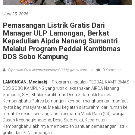
Juni 25, 2026
Pemasangan Listrik Gratis Dari
Manager ULP Lamongan, Berkat
Kepedulian Aipda Nanang Sumantri
Melalui Program Peddal Kamtibmas
DDS Sobo Kampung
Diposkan Oleh:alambersatujaya3009@gmail.com
0 Komentar
LAMONGAN, Mediaabj –
Program unggulan PEDDAL KAMTIBMAS
DDS SOBO KAMPUNG yang rutin dilaksanakan AIPDA Nanang
Sumantri, S.H., Bhabinkamtibmas Desa Sidomukti Polsek
Kembangbahu Polres Lamongan, kembali menghadirkan manfaat
nyata bagi masyarakat. Melalui kegiatan silaturahmi dari rumah ke
rumah tersebut, seorang lansia bernama Mbak Ranti (93), warga
Dusun Kedungglonggong, Desa Sidomukti, Kecamatan
Kembangbahu, akhirnya memperoleh bantuan pemasangan listrik
gratis dari PLN Lamongan.