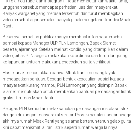
TikTok, YouTube, dan Instagram. Tidak membutuhkan waktu lama,
unggahan tersebut mendapat perhatian luas dari masyarakat.
Banyak warganet yang merasa tersentuh dan turut membagikan
video tersebut agar semakin banyak pihak mengetahui kondisi Mbak
Ranti.
Besarnya perhatian publik akhirnya membuat informasi tersebut
sampai kepada Manager ULP PLN Lamongan, Bapak Slamet,
beserta jajarannya. Setelah melihat kondisi yang ditampilkan dalam
video, pihak PLN segera melakukan koordinasi dan turun langsung
ke lapangan untuk melakukan pengecekan serta verifikasi.
Hasil survei menunjukkan bahwa Mbak Ranti memang layak
mendapatkan bantuan. Sebagai bentuk kepedulian sosial kepada
masyarakat kurang mampu, PLN Lamongan yang dipimpin Bapak
Slamet memutuskan untuk memberikan bantuan pemasangan listrik
gratis di rumah Mbak Ranti.
Petugas PLN kemudian melaksanakan pemasangan instalasi listrik
dengan dukungan masyarakat sekitar. Proses berjalan lancar hingga
akhirnya rumah Mbak Ranti yang selama bertahun-tahun gelap gulita
kini dapat menikmati aliran listrik seperti rumah warga lainnya.